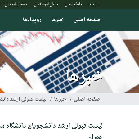
رفتن
اساتید
دانشجویان
دانش آموختگان
صفحه شخصی اعض
به
محتوای
صفحه اصلی
خبرها
رویدادها
اصلی
خبرها
صفحه اصلی
خبرها
لیست قبولی ارشد دانشجویان دانشگاه سجا
عمران