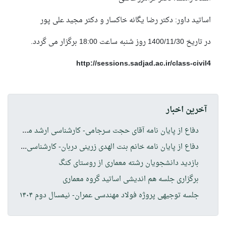
اساتید داور: دکتر رضا یگانه خاکسار و دکتر مجید علی پور
در تاریخ
1400/11/30
روز شنبه ساعت
18:00
برگزار می گردد.
http://sessions.sadjad.ac.ir/class-civil4
آخرین اخبار
دفا
ع از پایان نامه آقای حجت سرجامی- کارشناسی ارشد مهندسی معماری
دفا
ع از پایان نامه خانم بنت الهدی زرینی دربان- کارشناسی ارشد مهندسی معماری
بازدید دانشجویان رشته معماری از روستای کنگ
برگزاری جلسه هم اندیشی اساتید گروه معماری
جلسه توجیهی پروژه فولاد مهندسی عمران- نیمسال دوم ۱۴۰۴